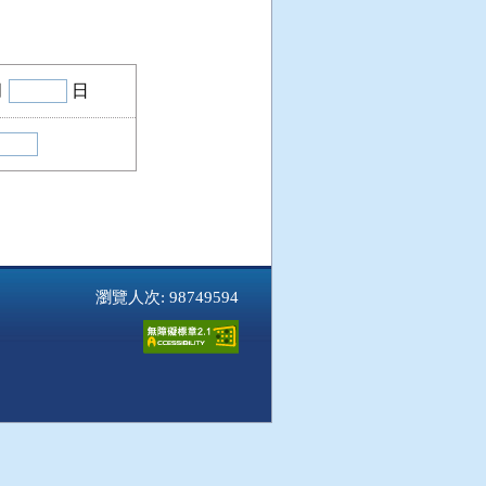
月
日
瀏覽人次: 98749594