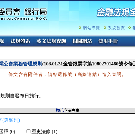
跳
至
主
要
內
網站導覽
系統首頁
容
業公會業務管理規則
(108.01.31金管銀票字第10802701460號令修
條文含有附件者，請點選條號（底線連結）進入查閱。
本規則自發布日施行。
(選類別)
釋 (0)
歷史法條 (1)