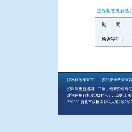
法條相關見解查詢
期 間：
檢索字詞：
隱私權政策宣言
資訊安全政策宣
資料庫更新週期：二週，最新資料時間：11
建議使用解析度1024*768，IE8以
220230 新北市板橋區縣民大道2段7號7樓