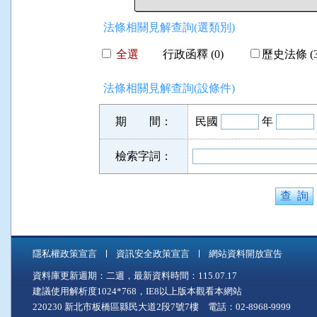
法條相關見解查詢(選類別)
全選
行政函釋 (0)
歷史法條 (3
法條相關見解查詢(設條件)
期 間：
民國
年
檢索字詞：
隱私權政策宣言
資訊安全政策宣言
網站資料開放宣告
資料庫更新週期：二週，最新資料時間：115.07.17
建議使用解析度1024*768，IE8以上版本觀看本網站
220230 新北市板橋區縣民大道2段7號7樓 電話：02-8968-9999