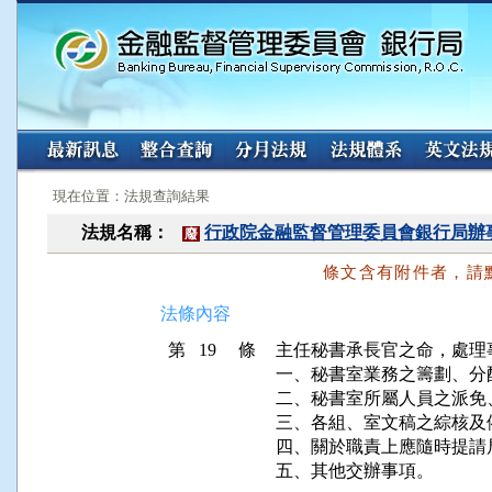
:::
:::
現在位置：法規查詢結果
法規名稱：
行政院金融監督管理委員會銀行局辦
廢
條文含有附件者，請
法條內容
第 19 條
主任秘書承長官之命，處理
一、秘書室業務之籌劃、分
二、秘書室所屬人員之派免
三、各組、室文稿之綜核及
四、關於職責上應隨時提請
五、其他交辦事項。