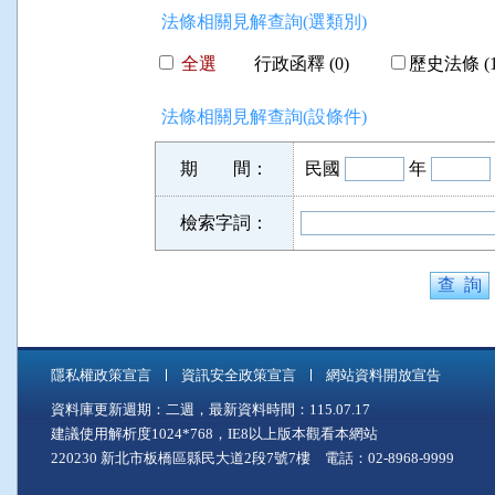
法條相關見解查詢(選類別)
全選
行政函釋 (0)
歷史法條 (1
法條相關見解查詢(設條件)
期 間：
民國
年
檢索字詞：
隱私權政策宣言
資訊安全政策宣言
網站資料開放宣告
資料庫更新週期：二週，最新資料時間：115.07.17
建議使用解析度1024*768，IE8以上版本觀看本網站
220230 新北市板橋區縣民大道2段7號7樓 電話：02-8968-9999