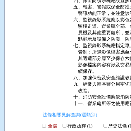
四、保全防護系統應設置多
五、報案、警報或保全防護
    警訊功能正常，並注
六、監視錄影系統應以彩色
    騎樓走道、營業廳全
    員機及其他重要處所
    點顯示及設備之防潮、防
七、監視錄影系統應指定專
    管制；所錄影像檔案應
    其週遭部分應至少保存
    影像檔案內容有涉及
    續保存。

八、加強保密及安全維護教
九、經常與轄區警分局密切
    改進。

十、消防安全設備應依消防法
十一、營業處所等之使用應
法條相關見解查詢(選類別)
全選
行政函釋 (1)
歷史法條 (1