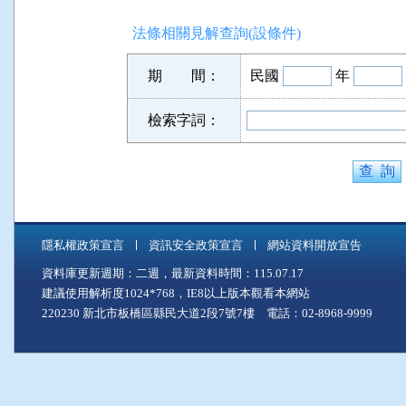
法條相關見解查詢(設條件)
期 間：
民國
年
檢索字詞：
隱私權政策宣言
資訊安全政策宣言
網站資料開放宣告
資料庫更新週期：二週，最新資料時間：115.07.17
建議使用解析度1024*768，IE8以上版本觀看本網站
220230 新北市板橋區縣民大道2段7號7樓 電話：02-8968-9999