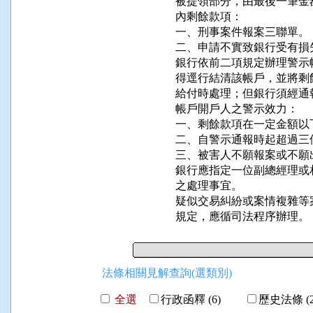
被提領部分，由最後一筆金
內剩餘款項：

一、刑事案件報案三聯單。

二、申請不實致銀行受有損
銀行依前二項規定辦理警示
得逕行結清該帳戶，並將剩
給付時處理；但銀行須經通
帳戶開戶人之警示效力：

一、剩餘款項在一定金額以
二、自警示通報時起超過三
三、被害人不願報案或不願
銀行應指定一位副總經理或
之處理事宜。

疑似交易糾紛或案情複雜等
規定，應循司法程序辦理。
法條相關見解查詢(選類別)
全選
行政函釋 (6)
歷史法條 (2