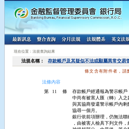
:::
:::
現在位置：法規查詢結果
法規名稱：
存款帳戶及其疑似不法或顯屬異常交易
條文含有附件者，請
法條內容
第 11 條
存款帳戶經通報為警示帳戶
中尚有被害人匯（轉）入之
與其協商發還警示帳戶內剩
協尋一個月。

銀行依前項辦理，仍無法聯
，由被害人檢具下列文件，