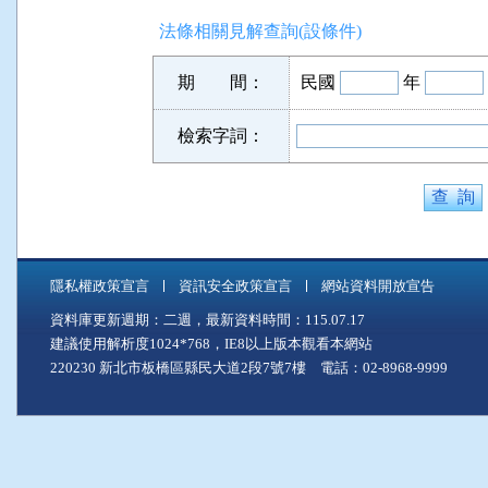
法條相關見解查詢(設條件)
期 間：
民國
年
檢索字詞：
隱私權政策宣言
資訊安全政策宣言
網站資料開放宣告
資料庫更新週期：二週，最新資料時間：115.07.17
建議使用解析度1024*768，IE8以上版本觀看本網站
220230 新北市板橋區縣民大道2段7號7樓 電話：02-8968-9999