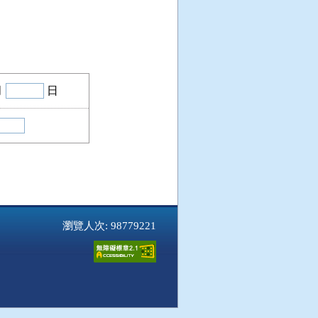
月
日
瀏覽人次: 98779221