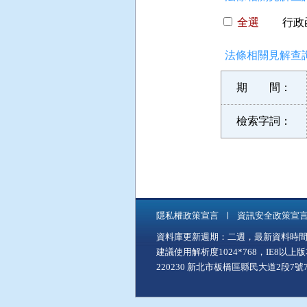
全選
行政函
法條相關見解查詢
期 間：
檢索字詞：
隱私權政策宣言
資訊安全政策宣
資料庫更新週期：二週，最新資料時間：11
建議使用解析度1024*768，IE8以
220230 新北市板橋區縣民大道2段7號7樓