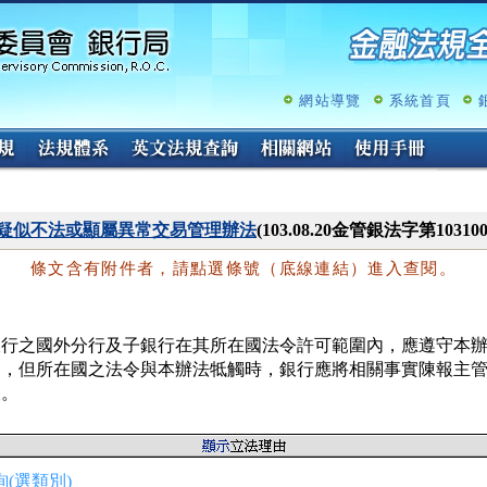
跳
至
主
要
內
網站導覽
系統首頁
容
疑似不法或顯屬異常交易管理辦法
(103.08.20金管銀法字第1031
條文含有附件者，請點選條號（底線連結）進入查閱。
銀行之國外分行及子銀行在其所在國法令許可範圍內，應遵守本辦
定，但所在國之法令與本辦法牴觸時，銀行應將相關事實陳報主管
查。
(選類別)