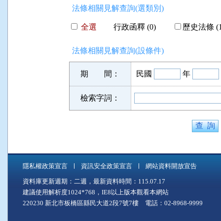
法條相關見解查詢(選類別)
全選
行政函釋 (0)
歷史法條 (1
法條相關見解查詢(設條件)
期 間：
民國
年
檢索字詞：
隱私權政策宣言
資訊安全政策宣言
網站資料開放宣告
資料庫更新週期：二週，最新資料時間：115.07.17
建議使用解析度1024*768，IE8以上版本觀看本網站
220230 新北市板橋區縣民大道2段7號7樓 電話：02-8968-9999