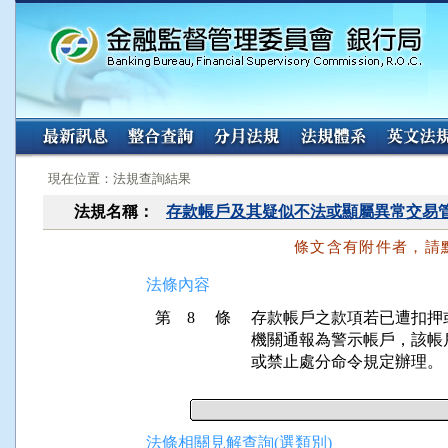
:::
:::
現在位置：法規查詢結果
法規名稱：
存款帳戶及其疑似不法或顯屬異常交易
條文含有附件者，請
法條內容
第 8 條
存款帳戶之款項若已遭扣押
機關通報為警示帳戶，該帳
或禁止處分命令規定辦理。
法條相關見解查詢(選類別)