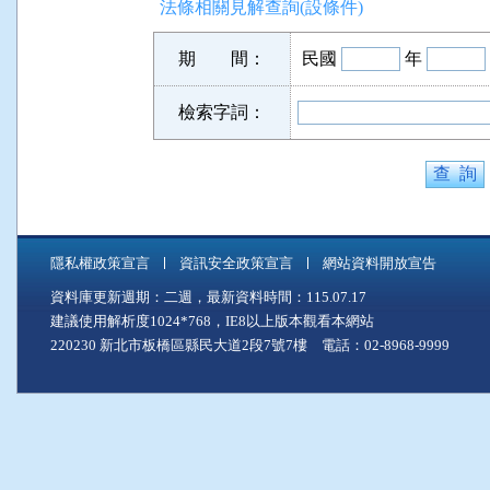
法條相關見解查詢(設條件)
期 間：
民國
年
檢索字詞：
隱私權政策宣言
資訊安全政策宣言
網站資料開放宣告
資料庫更新週期：二週，最新資料時間：115.07.17
建議使用解析度1024*768，IE8以上版本觀看本網站
220230 新北市板橋區縣民大道2段7號7樓 電話：02-8968-9999