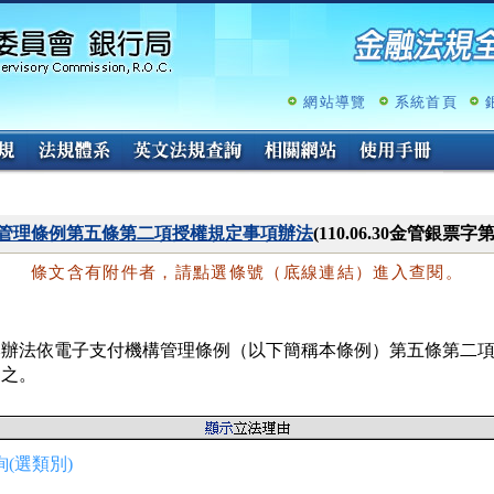
跳
至
主
要
內
網站導覽
系統首頁
容
管理條例第五條第二項授權規定事項辦法
(110.06.30金管銀票字第
條文含有附件者，請點選條號（底線連結）進入查閱。
本辦法依電子支付機構管理條例（以下簡稱本條例）第五條第二項
定之。
(選類別)