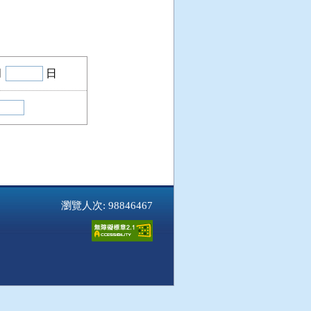
月
日
瀏覽人次: 98846467