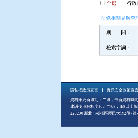
全選
行政函
法條相關見解查詢
期 間：
檢索字詞：
隱私權政策宣言
資訊安全政策宣
資料庫更新週期：二週，最新資料時間：11
建議使用解析度1024*768，IE8以
220230 新北市板橋區縣民大道2段7號7樓