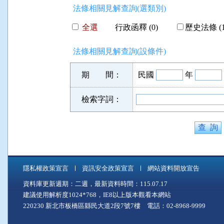
法條相關見解查詢(選類別)
全選
行政函釋 (0)
歷史法條 (1
法條相關見解查詢(設條件)
期 間：
民國
年
檢索字詞：
隱私權政策宣言
資訊安全政策宣言
網站資料開放宣告
資料庫更新週期：二週，最新資料時間：115.07.17
建議使用解析度1024*768，IE8以上版本觀看本網站
220230 新北市板橋區縣民大道2段7號7樓 電話：02-8968-9999