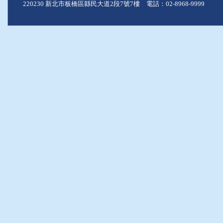
220230 新北市板橋區縣民大道2段7號7樓 電話：02-8968-9999