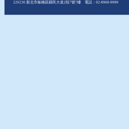
220230 新北市板橋區縣民大道2段7號7樓 電話：02-8968-9999