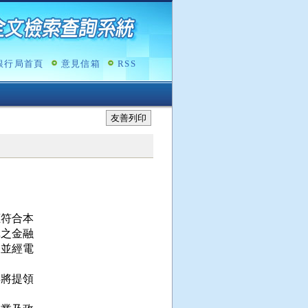
銀行局首頁
意見信箱
RSS
友善列印
符合本

之金融

並經電

將提領


