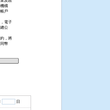
業及政

機構

帳戶

，電子

總公

約，將

同幣

月
日