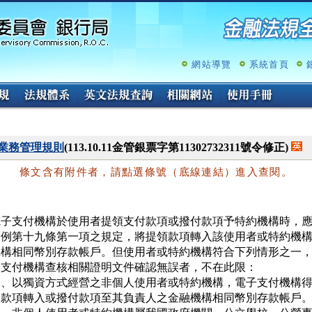
跳
至
主
要
內
網站導覽
系統首頁
容
業務管理規則
(113.10.11金管銀票字第11302732311號令修正)
條文含有附件者，請點選條號（底線連結）進入查閱。
電子支付機構於使用者提領支付款項或撥付款項予特約機構時，應
條例第十九條第一項之規定，將提領款項轉入該使用者或特約機構
機構相同幣別存款帳戶。但使用者或特約機構符合下列情形之一，
子支付機構查核相關證明文件確認無誤者，不在此限：

一、以獨資方式經營之非個人使用者或特約機構，電子支付機構得
   款項轉入或撥付款項至其負責人之金融機構相同幣別存款帳戶。