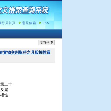
銀行局首頁
意見信箱
RSS
友善列印
券實物交割取得之具股權性質
第二十

及處

權性
