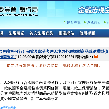
跳
至
主
要
內
網站導覽
系統首頁
容
金融業務分行）保管及處分客戶因境內外結構型商品或結構型債
作業規定
(112.08.09金管銀外字第11202102201號令修正)
條文含有附件者，請點選條號（底線連結）進入查閱。
一、為利銀行（含國際金融業務分行，以下同）辦理銀行法第三條
   一款或國際金融業務條例第四條第一項第九款之保管業務，保管
   分客戶因境內外結構型商品或結構型債券實物交割所取得之具股
   質外國有價證券，訂定本作業規定。
(選類別)