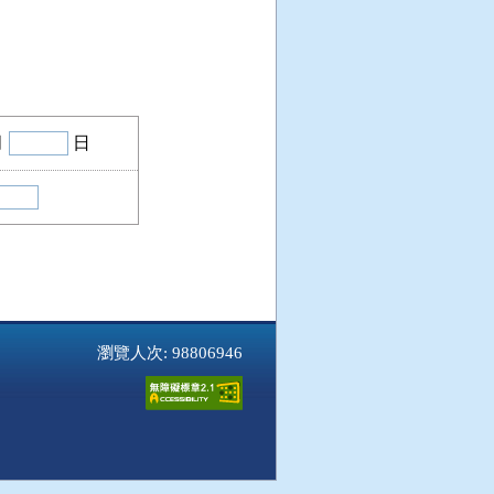
月
日
瀏覽人次: 98806946