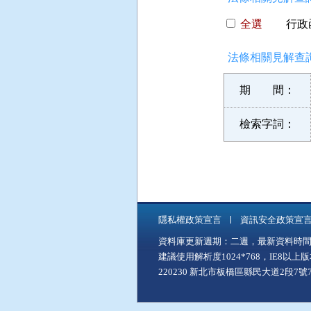
全選
行政函
法條相關見解查詢
期 間：
檢索字詞：
隱私權政策宣言
資訊安全政策宣
資料庫更新週期：二週，最新資料時間：11
建議使用解析度1024*768，IE8以
220230 新北市板橋區縣民大道2段7號7樓