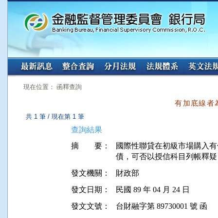
:::
:::
現在位置： 函釋查詢
有加底線者
共 1 筆 / 現在第 1 筆
查詢結果
摘 要：
國際性聯貸在初級市場購入有
發文機關：
財政部
發文日期：
民國 89 年 04 月 24 日
發文文號：
台財融字第 89730001 號 函