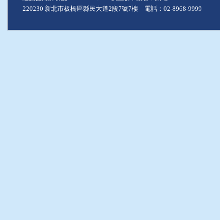
220230 新北市板橋區縣民大道2段7號7樓 電話：02-8968-9999