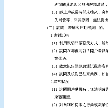
                    經辦問其原因又無
               （3）靜止戶或長時間未
                    失補發等，問其原因
          （二）詢問：瞭解客戶動機與目的。

                1.應對話術：

               （1）利用親切問候聊天方式
               （2）詢問在哪裡高就？
                    業帶過。

               （3）故意以錯誤訊息測試觀察
               （4）詢問及核對已往來
                2.異常狀況：

               （1）詢問開戶動機時，
                    東張西望。

               （2）對自稱所從事之行業