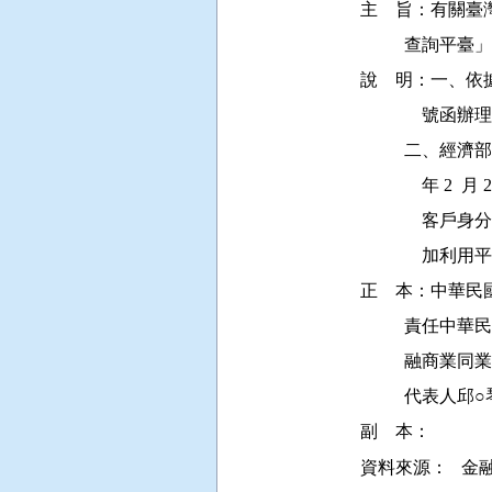
主    旨：有
         
說    明：一、依據
              號函辦
         
           
          
           
正    本：中
         
         
         
資料來源：
金