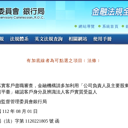
跳
至
主
要
內
網站導覽
系統首頁
容
有加底線者為可點選之項目﹝法條﹞
落實客戶盡職審查，金融機構請多加利用「公司負責人及主要股東
融監督管理委員會銀行局
112 年 08 月 01 日
（法）字第 1120221805 號 函