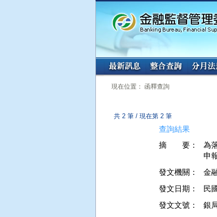
:::
:::
現在位置： 函釋查詢
共 2 筆 / 現在第 2 筆
查詢結果
摘 要：
為
發文機關：
金
發文日期：
民國 
發文文號：
銀局