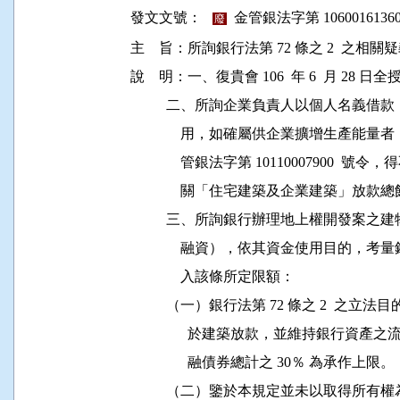
發文文號：
金管銀法字第 10600161360
廢
主    旨：所詢銀行法第 72 條之 2  之
說    明：一、復貴會 106  年 6  月 28 日全授
          二、所詢企業負責人以個人名
              用，如確屬供企業擴增生產能量者，
              管銀法字第 10110007900  
              關「住宅建築及企業建築」放款
          三、所詢銀行辦理地上權開發
              融資），依其資金使用目的，考
              入該條所定限額：

          （一）銀行法第 72 條之 2 
                於建築放款，並維持銀
                融債券總計之 30％ 為承作上限。

          （二）鑒於本規定並未以取得