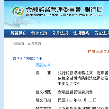
:::
:::
現在位置： 函釋查詢
有加底線者
共 3 筆 / 現在第 2 筆
查詢結果
摘 要：
銀行於新增業務往來、定期審
依據金融機構防制洗錢辦法及
發文機關：
金融監督管理委員會
發文日期：
民國 108 年 06 月 11 日
發文文號：
金管銀外字第 10801082300 號