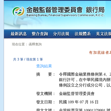
:::
:::
現在位置： 函釋查詢
有加底線者
共 3 筆 / 現在第 1 筆
查詢結果
摘 要：
令釋國際金融業務條例第 4、2
銀行許可，在中華民國境內辦
發文機關：
金融監督管理委員會
發文日期：
民國 109 年 07 月 16 日
發文文號：
金管銀票字第 10901379991 號