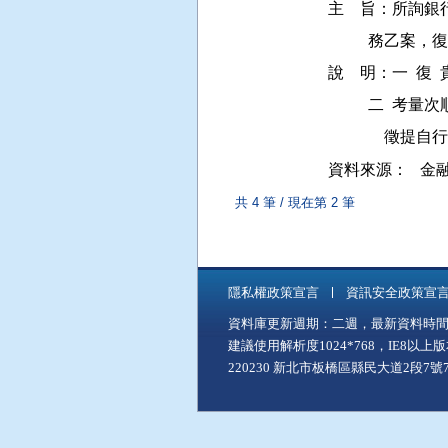
主    旨：所
          務乙
說    明：一 
         
資料來源：
金融
共 4 筆 / 現在第 2 筆
隱私權政策宣言
資訊安全政策宣
資料庫更新週期：二週，最新資料時間：11
建議使用解析度1024*768，IE8以
220230 新北市板橋區縣民大道2段7號7樓