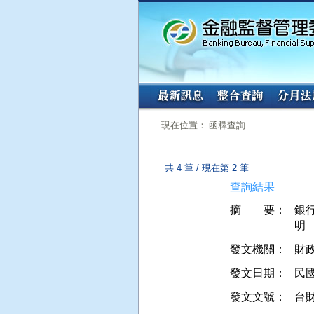
:::
:::
現在位置： 函釋查詢
共 4 筆 / 現在第 2 筆
查詢結果
摘 要：
銀
明
發文機關：
財
發文日期：
民國 
發文文號：
台財