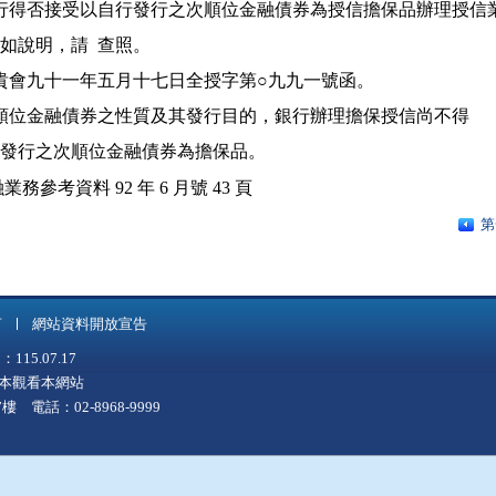
詢銀行得否接受以自行發行之次順位金融債券為授信擔保品辦理授信業
案，復如說明，請  查照。

 復  貴會九十一年五月十七日全授字第○九九一號函。

 二  考量次順位金融債券之性質及其發行目的，銀行辦理擔保授信尚不得

業務參考資料 92 年 6 月號 43 頁
第
言
網站資料開放宣告
5.07.17
上版本觀看本網站
 電話：02-8968-9999