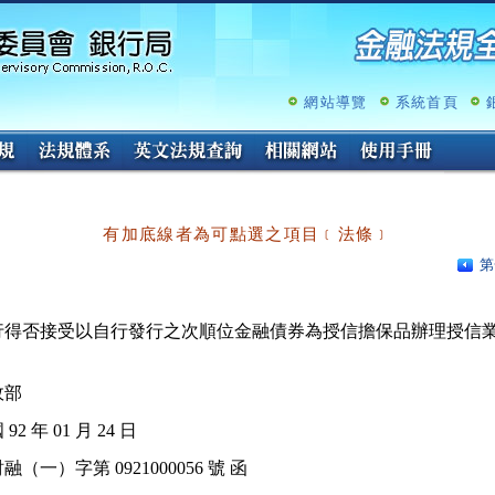
跳
至
主
要
內
網站導覽
系統首頁
容
有加底線者為可點選之項目﹝法條﹞
第
行得否接受以自行發行之次順位金融債券為授信擔保品辦理授信業
政部
92 年 01 月 24 日
融（一）字第 0921000056 號 函