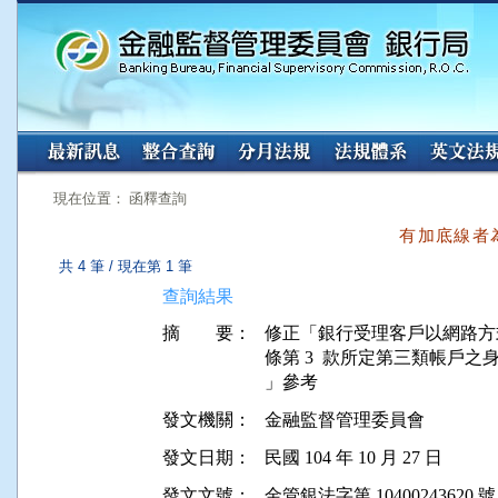
:::
:::
現在位置： 函釋查詢
有加底線者
共 4 筆 / 現在第 1 筆
查詢結果
摘 要：
修正「銀行受理客戶以網路方式
條第 3  款所定第三類帳戶
發文機關：
金融監督管理委員會
發文日期：
民國 104 年 10 月 27 日
發文文號：
金管銀法字第 10400243620 號