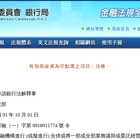
跳
至
主
要
內
網站導覽
系統首頁
容
有加底線者為可點選之項目﹝法條﹞
政部
91 年 10 月 01 日
融（一）字第 0918011774 號 令
金融機構進行 (或擬進行) 合併或將一部或全部業務讓與或委託經營