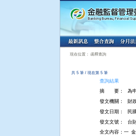
:::
:::
現在位置： 函釋查詢
共 5 筆 / 現在第 5 筆
查詢結果
摘 要：
發文機關：
財
發文日期：
民國 
發文文號：
台財
全文內容：一  