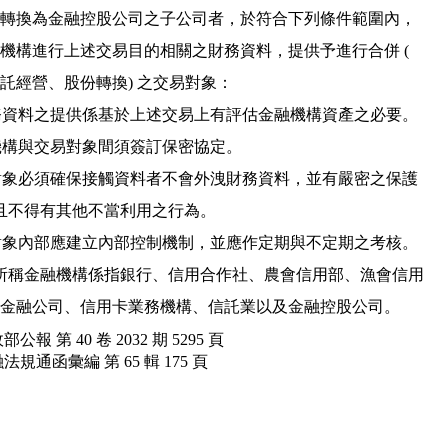
    或以股份轉換為金融控股公司之子公司者，於符合下列條件範圍內，

    得將金融機構進行上述交易目的相關之財務資料，提供予進行合併 (

   讓與、委託經營、股份轉換) 之交易對象：

 (一) 該財務資料之提供係基於上述交易上有評估金融機構資產之必要。

(二) 金融機構與交易對象間須簽訂保密協定。

 (三) 交易對象必須確保接觸資料者不會外洩財務資料，並有嚴密之保護

    措施，且不得有其他不當利用之行為。

 (四) 交易對象內部應建立內部控制機制，並應作定期與不定期之考核。

 二  第一點所稱金融機構係指銀行、信用合作社、農會信用部、漁會信用

部公報 第 40 卷 2032 期 5295 頁
法規通函彙編 第 65 輯 175 頁