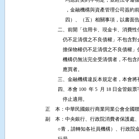
                ，金融機構與資產管理
                四）、（五）相關事項，以書
          二、前開「信用卡、現金卡、
              仍不足清償之不良債權」
              擔保物權仍不足清償之不
              機構仍無法完全受清償者
              應買者。 

          三、金融機構違反本規定者，
          四、本會 100  年 5  月 18 日金管
              停止適用。 

正    本：中華民國銀行商業同業公會全國聯
副    本：中央銀行、行政院消費者保護
          ○青，請轉知各社員機構）、