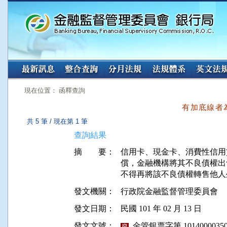
:::
:::
現在位置： 函釋查詢
有加底線者
共 5 筆 / 現在第 1 筆
查詢結果
摘 要：
信用卡、現金卡、消費性信用
償，金融機構將其不良債權出
不得再將該不良債權轉售他人
發文機關：
行政院金融監督管理委員會
發文日期：
民國 101 年 02 月 13 日
發文文號：
金管銀票字第 10140000350
廢