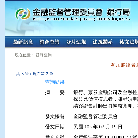
:::
:::
現在位置： 函釋查詢
有加底線者
共 5 筆 / 現在第 2 筆
查詢結果
摘 要：
銀行、票券金融公司及金融控股公
採公允價值模式者，雖毋須申
發文機關：
金融監督管理委員會
發文日期：
民國 103 年 02 月 19 日
發文文號：
金管銀法字第 10310000142 號