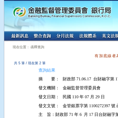
:::
:::
現在位置： 函釋查詢
有加底線者
共 5 筆 / 現在第 2 筆
查詢結果
摘 要：
發文機關：
金融監督管理委員會
發文日期：
民國 110 年 07 月 29 日
發文文號：
金管銀票字第 1100272397 號 
主    旨：財政部 71 年 6  月 17 日台財融字第 1