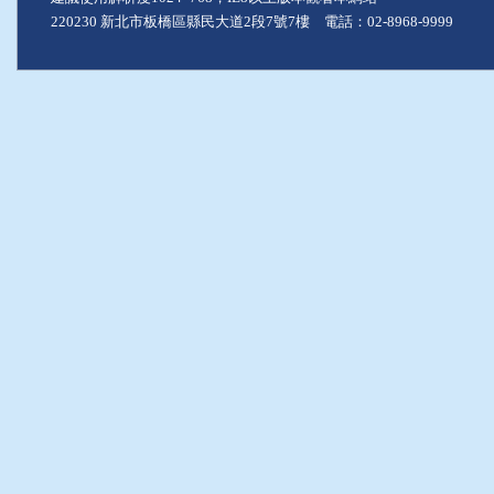
220230 新北市板橋區縣民大道2段7號7樓 電話：02-8968-9999