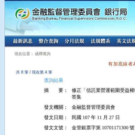
:::
:::
現在位置： 函釋查詢
有加底線者
共 8 筆 / 現在第 4 筆
查詢結果
摘 要：
修正「信託業營運範圍受益權
發文機關：
金融監督管理委員會
發文日期：
民國 107 年 11 月 27 日
發文文號：
金管銀票字第 10701171300 號