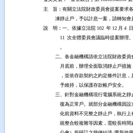
主    旨：有關立法院財政委員會提案要求各
          凍靜止戶，予以計息一案，請
說    明：一、依據立法院 102  年 12 月 4 
              11  次全體委員會議臨
              。

          二、各金融機構請依立法院財政委
              月底前，辦理全面取消靜
              ，並依存款契約之約定條
              予維持，以保護存款帳戶安全。

          三、針對金融機構現行電腦系
              復為正常戶。就部分金融
              化前資料不完整之靜止戶
              統整合較複雜等因素，需
              公會）所研訂之簡便結清 