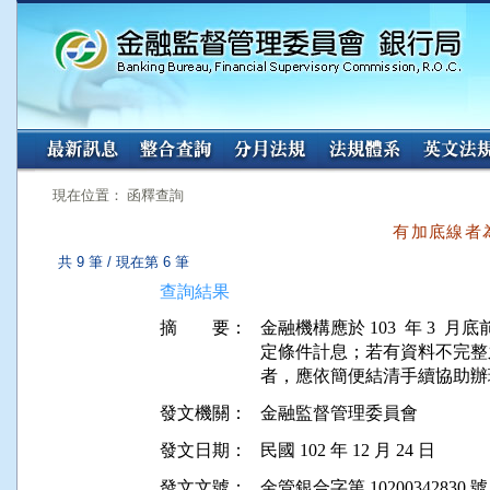
:::
:::
現在位置： 函釋查詢
有加底線者
共 9 筆 / 現在第 6 筆
查詢結果
摘 要：
金融機構應於 103  年 3 
定條件計息；若有資料不完整
發文機關：
金融監督管理委員會
發文日期：
民國 102 年 12 月 24 日
發文文號：
金管銀合字第 10200342830 號