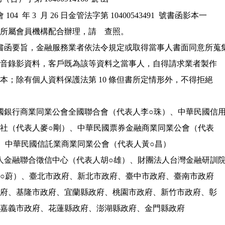
104  年 3  月 26 日金管法字第 10400543491  號書函影本一

份，請轉知所屬會員機構配合辦理，請　查照。

旨揭書函要旨，金融服務業者依法令規定或取得當事人書面同意所蒐集
 、留存之錄音錄影資料，客戶既為該等資料之當事人，自得請求業者製作

 及提供複製本；除有個人資料保護法第 10 條但書所定情形外，不得拒絕

華民國銀行商業同業公會全國聯合會（代表人李○珠）、中華民國信用
 合作社聯合社（代表人麥○剛）、中華民國票券金融商業同業公會（代表

 人吳○慶）、中華民國信託業商業同業公會（代表人黃○昌）

團法人金融聯合徵信中心（代表人胡○雄）、財團法人台灣金融研訓院
 （代表人洪○蔚）、臺北市政府、新北市政府、臺中市政府、臺南市政府

 、高雄市政府、基隆市政府、宜蘭縣政府、桃園市政府、新竹市政府、彰

 化縣政府、嘉義市政府、花蓮縣政府、澎湖縣政府、金門縣政府
