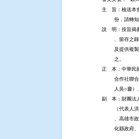
主    旨：檢送本會 
          
說    明：按
         
         
          之。

正    本：中
         
         
副    本：財
         
         
         