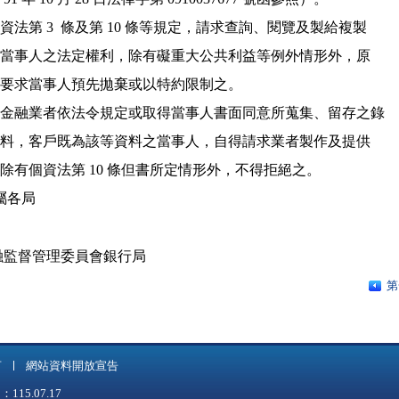
三、次按個資法第 3  條及第 10 條等規定，請求查詢、閱覽及製給複製

    本為個資當事人之法定權利，除有礙重大公共利益等例外情形外，原

   則上不得要求當事人預先拋棄或以特約限制之。

 四、綜上，金融業者依法令規定或取得當事人書面同意所蒐集、留存之錄

    音錄影資料，客戶既為該等資料之當事人，自得請求業者製作及提供

   複製本；除有個資法第 10 條但書所定情形外，不得拒絕之。

屬各局

融監督管理委員會銀行局
第
言
網站資料開放宣告
5.07.17