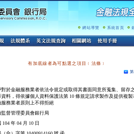
跳
至
主
要
內
網站導覽
系統首頁
容
有加底線者為可點選之項目﹝法條﹞
第
戶對於金融服務業者依法令規定或取得其書面同意所蒐集、留存之
影資料，得依據個人資料保護法第 10 條規定請求製作及提供複製本
融監督管理委員會銀行局
104 年 04 月 10 日
（合）字第 10400914160 號 函