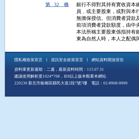
第 32 條
銀行不得對其持有實收資本總
員﹑或主要股東，或對與本行
無擔保授信。但消費者貸款及
前項消費者貸款額度，由中央
本法所稱主要股東係指持有銀
東為自然人時，本人之配偶
隱私權政策宣言
資訊安全政策宣言
網站資料開放宣告
資料庫更新週期：二週，最新資料時間：115.07.31
建議使用解析度1024*768，IE8以上版本觀看本網站
220230 新北市板橋區縣民大道2段7號7樓 電話：02-8968-9999