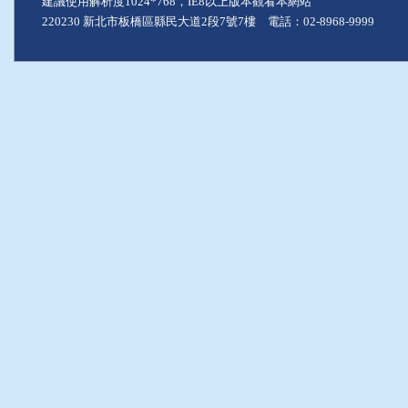
建議使用解析度1024*768，IE8以上版本觀看本網站
220230 新北市板橋區縣民大道2段7號7樓 電話：02-8968-9999