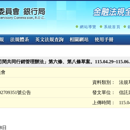
跳
至
主
要
內
網站導覽
系統首頁
容
同行銷管理辦法」第六條、第八條草案。115.04.29~115.06.
員會
資料類別：
法規
2709351號公告
發文單位：
信託
上傳時間：
115.0
8日