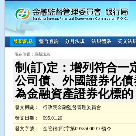
:::
:::
現在位置：最新訊息
制(訂)定：增列符合
公司債、外國證券化債
為金融資產證券化標的
發文機關：
行政院金融監督管理委員會
發文日期：
095.01.20
發文字號：
金管銀(四)字第09585000910號令