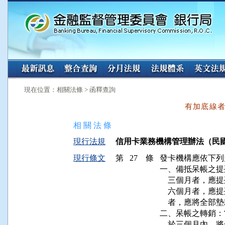
:::
:::
現在位置：相關法條 > 函釋查詢
有加底線
相 關 法 條
現行法規
信用卡業務機構管理辦法（民國 92 
現行條文
第 27 條
發卡機構應依下列
一、備抵呆帳之提
    三個月者，
    六個月者，
    者，應將全
二、呆帳之轉銷：
    於三個月內