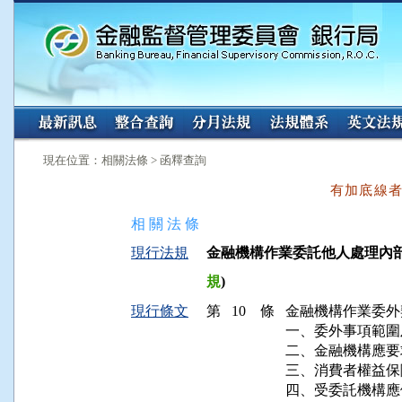
:::
:::
現在位置：相關法條 > 函釋查詢
有加底線
相 關 法 條
現行法規
金融機構作業委託他人處理內部作業
規
)
現行條文
第 10 條
金融機構作業委外
一、委外事項範圍
二、金融機構應要
三、消費者權益保
四、受委託機構應