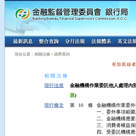
:::
:::
現在位置：相關法條 > 函釋查詢
有加底線
相 關 法 條
現行法規
金融機構作業委託他人處理內部作業
規
)
現行條文
第 10 條
金融機構作業委外
一、委外事項範圍
二、金融機構應要
三、消費者權益保
四、受委託機構應