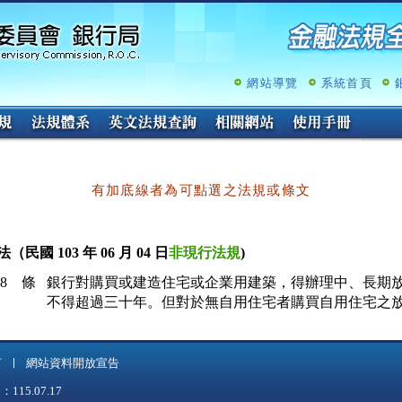
跳
至
主
要
內
網站導覽
系統首頁
容
有加底線者為可點選之法規或條文
（民國 103 年 06 月 04 日
非現行法規
)
38 條
銀行對購買或建造住宅或企業用建築，得辦理中、長期放
不得超過三十年。但對於無自用住宅者購買自用住宅之
言
網站資料開放宣告
5.07.17