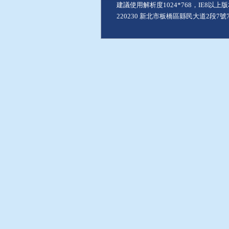
建議使用解析度1024*768，IE8以
220230 新北市板橋區縣民大道2段7號7樓