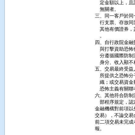
    定金額以上
    無關者。

三、同一客戶於同
    行支票、存
    其他有價證
    。

四、自行政院金融
    與打擊資助
    分遵循國際
    身分、收入
五、交易最終受益
    所提供之恐
    織；或交易
    恐怖主義有關聯
六、其他符合防制
    部程序規定，
金融機構對前項以
交易），不論交易
前二項交易未完成
報。