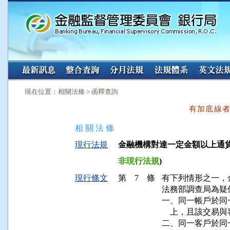
:::
:::
現在位置：相關法條 > 函釋查詢
有加底線
相 關 法 條
現行法規
金融機構對達一定金額以上通貨交易
非現行法規
)
現行條文
第 7 條
有下列情形之一，
法務部調查局為疑似
一、同一帳戶於同
    上，且該交
二、同一客戶於同