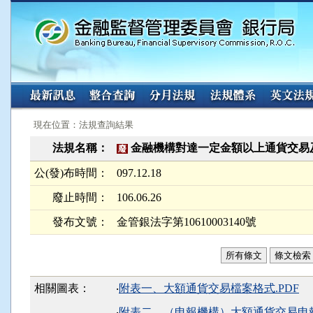
:::
:::
現在位置：法規查詢結果
法規名稱：
金融機構對達一定金額以上通貨交易
廢
公(發)布時間：
097.12.18
廢止時間：
106.06.26
發布文號：
金管銀法字第10610003140號
所有條文
條文檢索
相關圖表：
‧
附表一、大額通貨交易檔案格式.PDF
‧
附表二、（申報機構）大額通貨交易申報