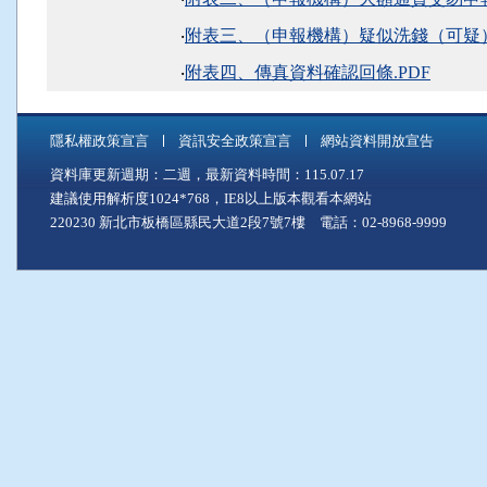
‧
附表三、（申報機構）疑似洗錢（可疑）
‧
附表四、傳真資料確認回條.PDF
隱私權政策宣言
資訊安全政策宣言
網站資料開放宣告
資料庫更新週期：二週，最新資料時間：115.07.17
建議使用解析度1024*768，IE8以上版本觀看本網站
220230 新北市板橋區縣民大道2段7號7樓 電話：02-8968-9999