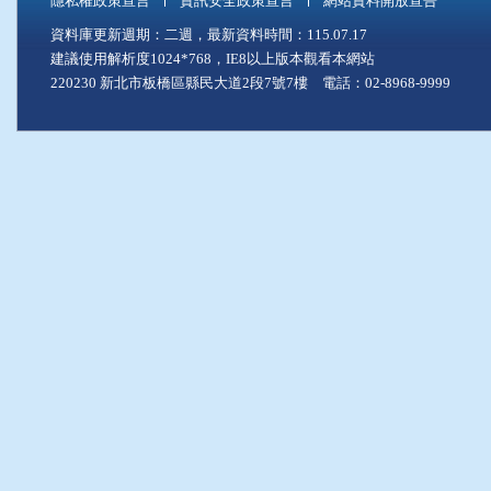
隱私權政策宣言
資訊安全政策宣言
網站資料開放宣告
資料庫更新週期：二週，最新資料時間：115.07.17
建議使用解析度1024*768，IE8以上版本觀看本網站
220230 新北市板橋區縣民大道2段7號7樓 電話：02-8968-9999