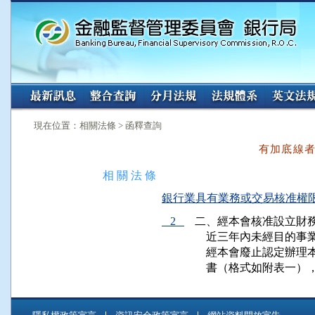
:::
:::
現在位置：相關法條 > 函釋查詢
有加底線
相 關 法 條
銀行業具有業務或交易核准權限之各
2
二、經本會核准設立財務
    近三年內未經目的
    經本會廢止認定辦
    書（格式如附表一