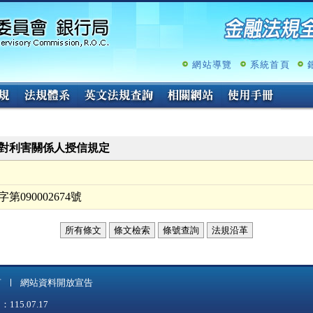
跳
至
主
要
內
網站導覽
系統首頁
容
對利害關係人授信規定
090002674號
所有條文
條文檢索
條號查詢
法規沿革
言
網站資料開放宣告
5.07.17