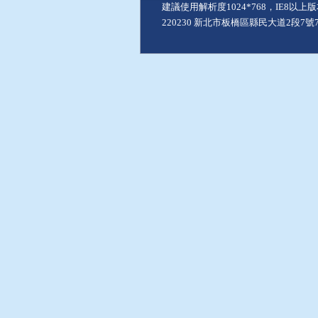
建議使用解析度1024*768，IE8以
220230 新北市板橋區縣民大道2段7號7樓