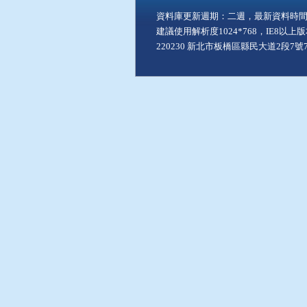
資料庫更新週期：二週，最新資料時間：11
建議使用解析度1024*768，IE8以
220230 新北市板橋區縣民大道2段7號7樓