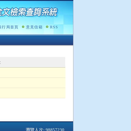
銀行局首頁
意見信箱
RSS
表
瀏覽人次: 98857230