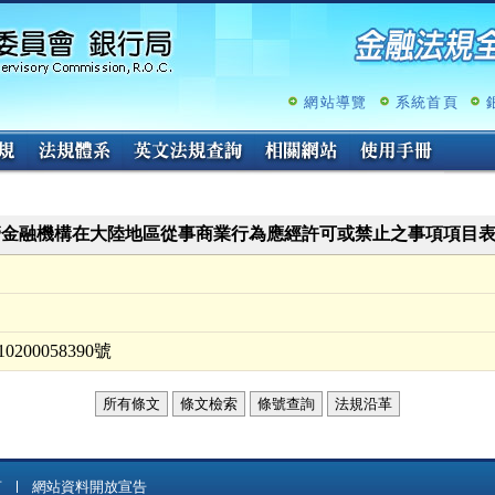
跳
至
主
要
內
網站導覽
系統首頁
容
管金融機構在大陸地區從事商業行為應經許可或禁止之事項項目
200058390號
所有條文
條文檢索
條號查詢
法規沿革
言
網站資料開放宣告