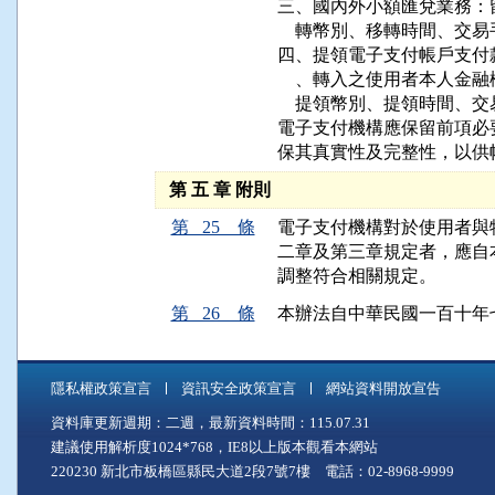
三、國內外小額匯兌業務：
    轉幣別、移轉時間、交
四、提領電子支付帳戶支付
    、轉入之使用者本人
    提領幣別、提領時間、
電子支付機構應保留前項必
保其真實性及完整性，以供
第 五 章 附則
第 25 條
電子支付機構對於使用者與
二章及第三章規定者，應自
調整符合相關規定。
第 26 條
本辦法自中華民國一百十年
隱私權政策宣言
資訊安全政策宣言
網站資料開放宣告
資料庫更新週期：二週，最新資料時間：115.07.31
建議使用解析度1024*768，IE8以上版本觀看本網站
220230 新北市板橋區縣民大道2段7號7樓 電話：02-8968-9999