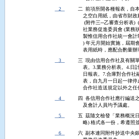
2
二  前項所開各種報表，自本
    之空白用紙，由省市財政
     (附件三─乙審查分析表
    社業務促進委員會 (業
    製惟信用合作社統一會
    ) 年元月開始實施，
    表用紙時，應配合酌量
3
三  現由信用合作社及有關單
    表。3.業務分析表。4.
    日報表。7.合庫對合
    表，自九月一日起一
    合作社造送規定以外之
4
四  各信用合作社應行編送
    及會計人員均予議處。
5
五  茲隨文檢發「業務概況日報
    略) 格式各一份，希遵
6
六  副本連同附件抄送中央