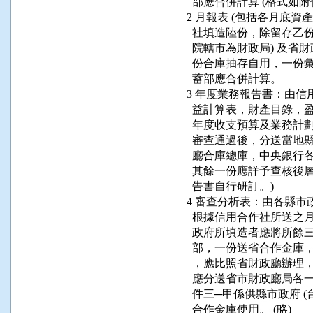
      部應合併計算 (格式如附
    2 月報表 (包括各月
      社填造陸份，除留存
      院轄市為財政局) 
      份合庫抽存自用，
      蓄部應合併計算。

    3 年度業務報告書：
      益計算表，財產目
      年度收支預算及業
      審查通過後，分送當
      廳合庫總庫，中央
      其餘一份應詳予查核
      告書自行研訂。)

    4 審查分析表：由各縣
      根據信用合作社所
      政府所填造者應將
      部，一份送省合作
      ，應比照省財政廳
      應分送省市財政廳
      件三─甲係供縣市政府
      合作金庫使用。 (略)