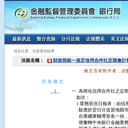
:::
:::
現在位置：法規查詢結果
法規名稱：
財政部統一規定信用合作社定期會計
廢
條文含有附件者，請
所 有 條 文
1
一  為簡化信用合作社之定
    如次：

    1 業務狀況日報表：
      餘應於翌日分送當地
      合庫總庫輔導室各
      便彙轉中央銀行金