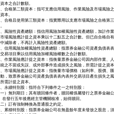
   資本之合計數額。

三、合格第二類資本：指可支應信用風險、作業風險及市場風險之
   資本。

四、合格且使用第三類資本：指實際用以支應市場風險之合格第三
  。

五、風險性資產總額：指信用風險加權風險性資產總額，加計作業
   市場風險應計提之資本乘以十二點五之合計數。但已自合格自有
   中減除者，不再計入風險性資產總額。

六、信用風險加權風險性資產總額：指票券金融公司資產負債表表
   交易項目乘以信用風險加權風險權數之合計數額。

七、作業風險應計提之資本：指衡量票券金融公司因內部作業、人
   統之不當或失誤、或外部事件造成損失之風險，所需計提之資本
八、市場風險應計提之資本：指衡量市場價格（如利率、股價、匯
   動，致票券金融公司資產負債表表內表外交易項目產生損失之風
   所需計提之資本。

九、永續特別股：指符合下列條件之一之特別股：

（一）無到期日；其有贖回條件者，贖回權係屬發行之票券金融公
     在發行五年後應經主管機關核准，始得贖回。

（二）訂有強制轉換為普通股之約定。

十、累積特別股：指票券金融公司在無盈餘年度未發放之股息，須