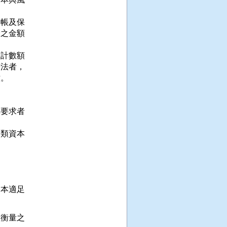
帳及保

之金額

計數額

法者，

。

要求者

類資本

本適足

衡量之
