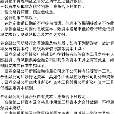
金融資產未實現利益之百分之四十五之合計數額。

第三類資本所稱非永續特別股，應符合下列條件：

、當次發行額度，應全數收足。

、發行期限二年以上。

三、在約定償還日期前不得提前償還。但經主管機關核准者不在此
四、票券金融公司因付息或還本，致資本適足率低於發行時最低資
   率要求時，應遞延股息及本金之支付。
票券金融公司所發行之普通股及特別股，如有下列情形者，於計算
足率及自有資本時，應視為未發行該等資本工具：

一、票券金融公司於發行時或發行後對持有該等資本工具之持有人
   關融資，有減損票券金融公司以其作為資本工具之實質效益，經
   機關要求自資本中扣除者。

二、票券金融公司所屬金融控股公司之子公司持有該等資本工具。
票券金融公司所發行之資本工具如係由金融控股母公司對外籌資並
者，票券金融公司應就其所發行資本工具與母公司所發行資本工具
較低者認定資本類別。
票券金融公司計算合格自有資本，應符合下列規定：

一、合格第二類資本及合格且使用第三類資本之合計數額，不得超
   類資本總額。

二、支應信用風險及作業風險所需之資本，應以第一類資本及第二