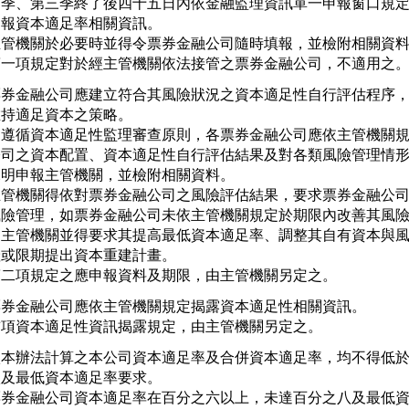
   季、第三季終了後四十五日內依金融監理資訊單一申報窗口規定
   報資本適足率相關資訊。

主管機關於必要時並得令票券金融公司隨時填報，並檢附相關資料
第一項規定對於經主管機關依法接管之票券金融公司，不適用之
票券金融公司應建立符合其風險狀況之資本適足性自行評估程序，
持適足資本之策略。

為遵循資本適足性監理審查原則，各票券金融公司應依主管機關規
公司之資本配置、資本適足性自行評估結果及對各類風險管理情形
說明申報主管機關，並檢附相關資料。

主管機關得依對票券金融公司之風險評估結果，要求票券金融公司
風險管理，如票券金融公司未依主管機關規定於期限內改善其風險
，主管機關並得要求其提高最低資本適足率、調整其自有資本與風
或限期提出資本重建計畫。

第二項規定之應申報資料及期限，由主管機關另定之。
票券金融公司應依主管機關規定揭露資本適足性相關資訊。

前項資本適足性資訊揭露規定，由主管機關另定之。
依本辦法計算之本公司資本適足率及合併資本適足率，均不得低於
及最低資本適足率要求。

票券金融公司資本適足率在百分之六以上，未達百分之八及最低資