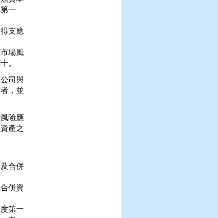
第一

得支應

市場風

五十。
公司與

者，並

風險應

資產之

及合併

合併資

度第一
