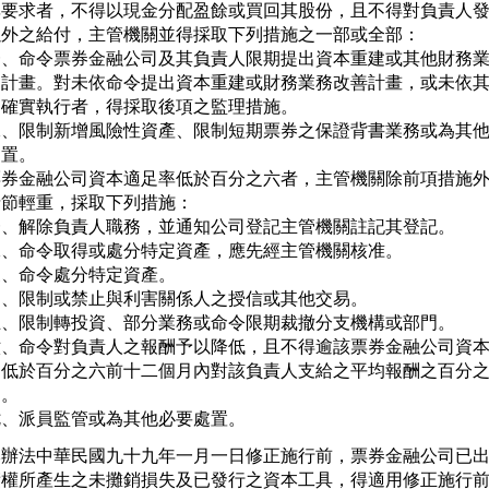
率要求者，不得以現金分配盈餘或買回其股份，且不得對負責人發
以外之給付，主管機關並得採取下列措施之一部或全部：

一、命令票券金融公司及其負責人限期提出資本重建或其他財務業
   計畫。對未依命令提出資本重建或財務業務改善計畫，或未依其
   確實執行者，得採取後項之監理措施。

二、限制新增風險性資產、限制短期票券之保證背書業務或為其他
  置。

票券金融公司資本適足率低於百分之六者，主管機關除前項措施外
節輕重，採取下列措施：

一、解除負責人職務，並通知公司登記主管機關註記其登記。

二、命令取得或處分特定資產，應先經主管機關核准。

、命令處分特定資產。

四、限制或禁止與利害關係人之授信或其他交易。

五、限制轉投資、部分業務或命令限期裁撤分支機構或部門。

六、命令對負責人之報酬予以降低，且不得逾該票券金融公司資本
   低於百分之六前十二個月內對該負責人支給之平均報酬之百分之
  。

七、派員監管或為其他必要處置。
本辦法中華民國九十九年一月一日修正施行前，票券金融公司已出
債權所產生之未攤銷損失及已發行之資本工具，得適用修正施行