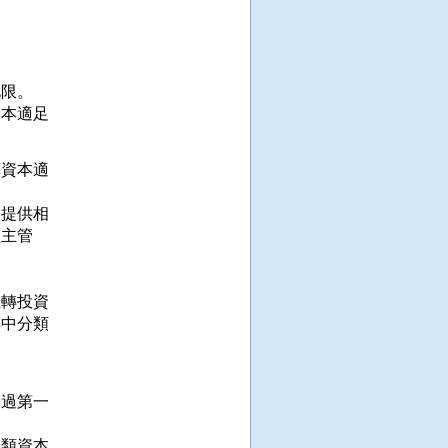
限。

本適足

資本適

提供相

主管



轉投資

中分類

過第一

類資本
