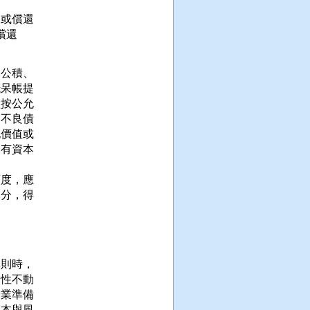
或償還

還

公積、

呆帳提

按公允

不良債

價值或

有資本



度，應

分，得

則時，

性不動

業準備

本與風
