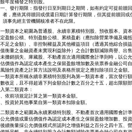
   餘年度補發之特別股。

十一、發行期限：指發行日至到期日之期間，如有約定可提前贖回
     者，應依其得贖回或償還日期計算發行期限，但其提前贖回或償
     須事先經主管機關核准者不在此限。
第一類資本之範圍為普通股、永續非累積特別股、預收股本、資本
法定盈餘公積、特別盈餘公積、累積盈虧（應扣除營業準備及備抵
列不足之金額）、非控制權益及其他權益項目（透過其他綜合損益
價值衡量之金融資產未實現利益除外）之合計數額減除商譽、出售
權未攤銷損失、庫藏股、不動產首次適用國際會計準則時，以公允
重估價值作為認定成本產生之保留盈餘增加數及依票券金融公司自
與風險性資產之計算方法說明及表格所規定之應扣除項目之金額。
第一類資本所稱永續非累積特別股列為第一類資本者，當次發行額
全數收足，且不得超過下列金額合計數之百分之十五，超出限額部
入第二類資本：

一、依前項規定計算之第一類資本金額。

二、投資於其他事業自第一類資本扣除金額。
第二類資本之範圍為永續累積特別股、不動產首次適用國際會計準
以公允價值或重估價值作為認定成本產生之保留盈餘增加數、投資
產後續衡量採公允價值模式所認列之增值利益之百分之四十五、營
及備抵呆帳、非永續特別股之合計數額減除依票券金融公司自有資