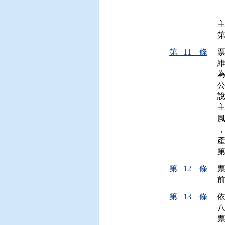
 
 
第 11 條
維
產
第 12 條
第 13 條
八