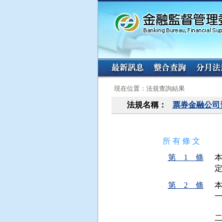
:::
:::
現在位置：法規查詢結果
法規名稱：
票券金融公司
所 有 條 文
第 1 條
第 2 條
本
 