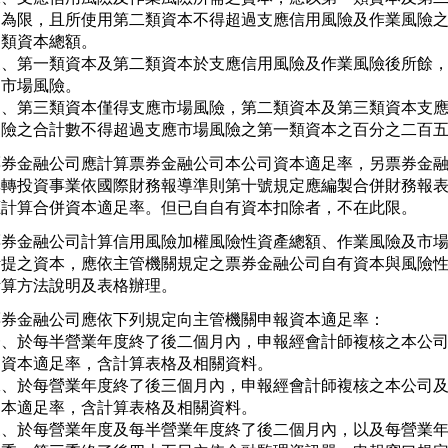
   為限，且所使用第二類資本不得超過支應信用風險及作業風險之
   類資本總額。

三、第一類資本及第二類資本於支應信用風險及作業風險後所餘，
   市場風險。

四、第三類資本僅得支應市場風險，第二類資本及第三類資本支應
   險之合計數不得超過支應市場風險之第一類資本之百分之二百
票券金融公司應計算票券金融公司本公司資本適足率，另票券金融
其轉投資事業依國際財務報導準則第十號規定應編製合併財務報表
應計算合併資本適足率。但已自自有資本扣除者，不在此限。
票券金融公司計算信用風險加權風險性資產總額、作業風險及市場
計提之資本，應依主管機關規定之票券金融公司自有資本與風險性
計算方法說明及表格辦理。
票券金融公司應依下列規定向主管機關申報資本適足率：

一、於每半營業年度終了後二個月內，申報經會計師複核之本公司
   資本適足率，含計算表格及相關資料。

二、於每營業年度終了後三個月內，申報經會計師複核之本公司及
   本適足率，含計算表格及相關資料。

三、於每營業年度及每半營業年度終了後二個月內，以及每營業年