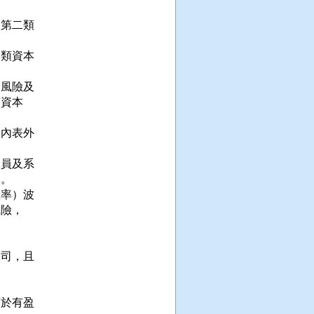
第二類

類資本

風險及

資本

內表外

員及系

。

率）波

險，

司，且

於有盈
