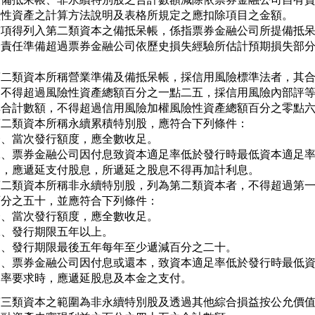
險性資產之計算方法說明及表格所規定之應扣除項目之金額。

前項得列入第二類資本之備抵呆帳，係指票券金融公司所提備抵呆
證責任準備超過票券金融公司依歷史損失經驗所估計預期損失部分


第二類資本所稱營業準備及備抵呆帳，採信用風險標準法者，其合
，不得超過風險性資產總額百分之一點二五，採信用風險內部評等
其合計數額，不得超過信用風險加權風險性資產總額百分之零點六
第二類資本所稱永續累積特別股，應符合下列條件：

、當次發行額度，應全數收足。

二、票券金融公司因付息致資本適足率低於發行時最低資本適足率
   ，應遞延支付股息，所遞延之股息不得再加計利息。

第二類資本所稱非永續特別股，列為第二類資本者，不得超過第一
分之五十，並應符合下列條件：

、當次發行額度，應全數收足。

、發行期限五年以上。

三、發行期限最後五年每年至少遞減百分之二十。

四、票券金融公司因付息或還本，致資本適足率低於發行時最低資
   率要求時，應遞延股息及本金之支付。
第三類資本之範圍為非永續特別股及透過其他綜合損益按公允價值