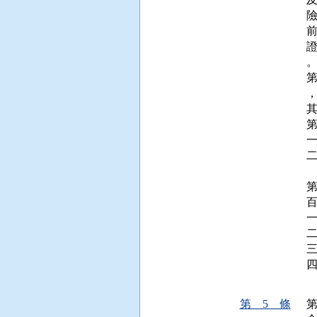
。
一
 
百
一
二
 
第 5 條