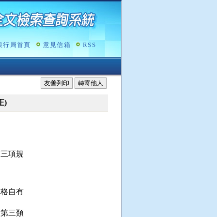
銀行局首頁
意見信箱
RSS
友善列印
轉寄他人
正)
三項規

格自有

第三類
