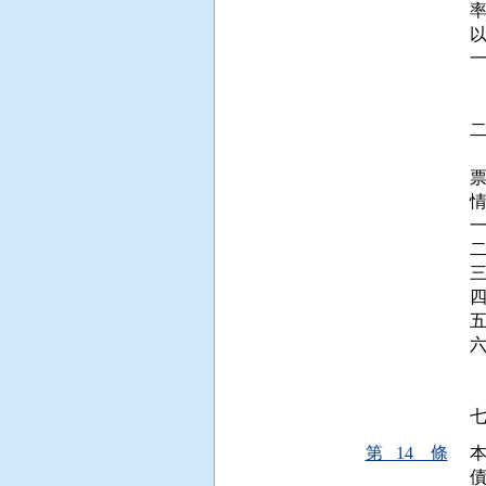
 
 
  
情
三
 
  
第 14 條