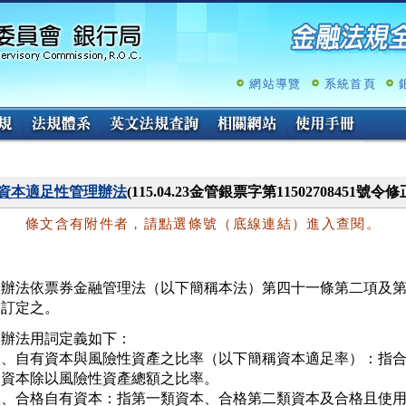
跳
至
主
要
內
網站導覽
系統首頁
容
資本適足性管理辦法
(115.04.23金管銀票字第11502708451號令修
條文含有附件者，請點選條號（底線連結）進入查閱。
本辦法依票券金融管理法（以下簡稱本法）第四十一條第二項及第
定訂定之。
辦法用詞定義如下：

一、自有資本與風險性資產之比率（以下簡稱資本適足率）：指合
   資本除以風險性資產總額之比率。

二、合格自有資本：指第一類資本、合格第二類資本及合格且使用