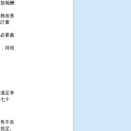
放報酬

務改善

計畫

必要處

，得視

適足率

七十

售不良

前規定。