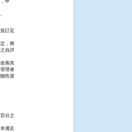
，申

。

。
並訂定

定，將

之自評

改善其

管理者

險性資

百分之

本適足
