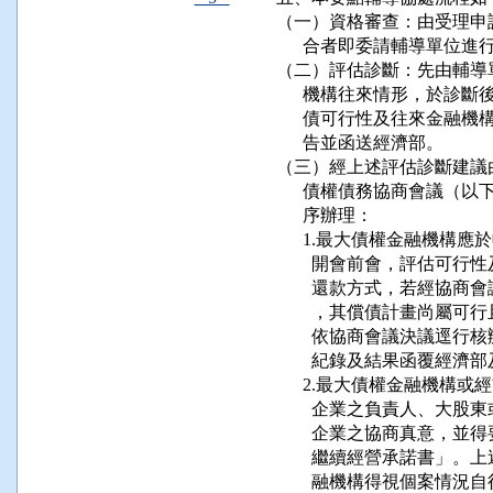
（一）資格審查：由受理申
      合者即委請輔導單位進
（二）評估診斷：先由輔導
      機構往來情形，於
      債可行性及往來金
      告並函送經濟部。

（三）經上述評估診斷建議
      債權債務協商會議
      序辦理：

      1.最大債權金融機
        開會前會，評估
        還款方式，若經
        ，其償債計畫尚
        依協商會議決議
        紀錄及結果函覆經濟
      2.最大債權金融機
        企業之負責人、
        企業之協商真意
        繼續經營承諾書
        融機構得視個案