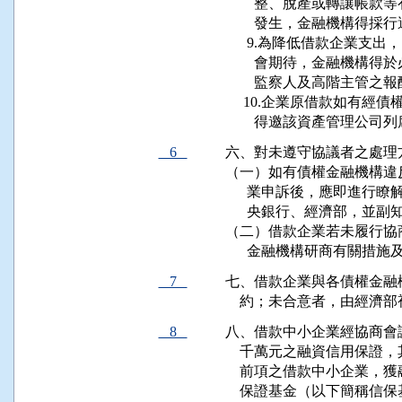
        整、脫產或轉讓
        發生，金融機構
      9.為降低借款企業
        會期待，金融機
        監察人及高階主
     10.企業原借款如
        得邀該資產管理
6
六、對未遵守協議者之處理方
（一）如有債權金融機構違
      業申訴後，應即進
      央銀行、經濟部，
（二）借款企業若未履行協
      金融機構研商有關措
7
七、借款企業與各債權金融
    約；未合意者，由經
8
八、借款中小企業經協商會
    千萬元之融資信用保證
    前項之借款中小企業
    保證基金（以下簡稱