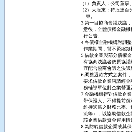
     （1）負責人：公司董事
     （2）大股東：持股
          東。

      3.第一目協商會議
        意後，全體債權
        行公告。

      4.各債權金融機構
        作業期間，暫不緊縮銀
      5.借款企業與部分
        有協商決議者依
        宜配合協商會議之決議
      6.調整還款方式之
        要求借款企業聘
        務輔導單位對企
      7.金融機構得對借
        帶保證人、不得
        維持適當之財務
        流等），以協助
        該企業借款資金運用情
      8.為防範借款企業