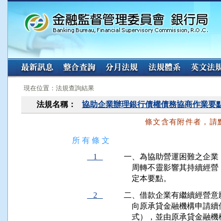
:::
:::
現在位置：法規查詢結果
法規名稱：
協助企業辦理銀行債權債務協商作業要
條文含有附件者，請
所 有 條 文
1
一、為協助營運困難之企業
    周轉不靈影響其持續
    定本要點。
2
二、借款企業有繼續經營意
    向原承貸金融機構申
    式），並由原承貸金