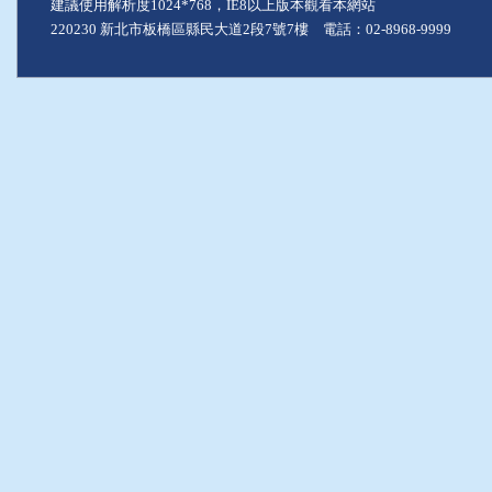
建議使用解析度1024*768，IE8以上版本觀看本網站
220230 新北市板橋區縣民大道2段7號7樓 電話：02-8968-9999