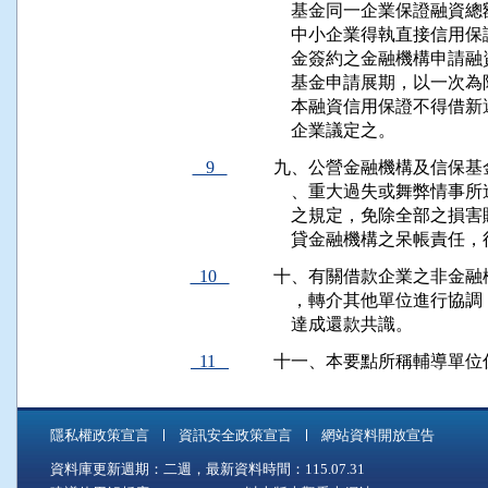
    基金同一企業保證融
    中小企業得執直接信
    金簽約之金融機構申
    基金申請展期，以一次
    本融資信用保證不得
    企業議定之。
9
九、公營金融機構及信保基
    、重大過失或舞弊情
    之規定，免除全部之
    貸金融機構之呆帳責任
10
十、有關借款企業之非金融
    ，轉介其他單位進行
    達成還款共識。
11
十一、本要點所稱輔導單位
隱私權政策宣言
資訊安全政策宣言
網站資料開放宣告
資料庫更新週期：二週，最新資料時間：115.07.31