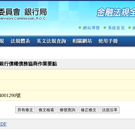
跳
至
主
要
內
網站導覽
系統首頁
容
銀行債權債務協商作業要點
001290號
所有條文
條文檢索
條號查詢
修正條文
法規沿革
DF